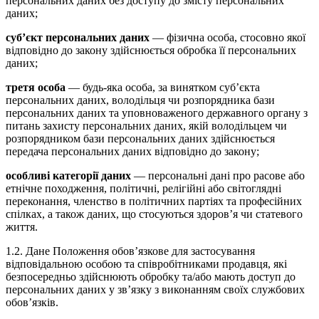
персональних даних без доступу до змісту персональних
даних;
суб’єкт персональних даних
— фізична особа, стосовно якої
відповідно до закону здійснюється обробка її персональних
даних;
третя особа
— будь-яка особа, за винятком суб’єкта
персональних даних, володільця чи розпорядника бази
персональних даних та уповноваженого державного органу з
питань захисту персональних даних, якій володільцем чи
розпорядником бази персональних даних здійснюється
передача персональних даних відповідно до закону;
особливі категорії даних
— персональні дані про расове або
етнічне походження, політичні, релігійні або світоглядні
переконання, членство в політичних партіях та професійних
спілках, а також даних, що стосуються здоров’я чи статевого
життя.
1.2. Дане Положення обов’язкове для застосування
відповідальною особою та співробітниками продавця, які
безпосередньо здійснюють обробку та/або мають доступ до
персональних даних у зв’язку з виконанням своїх службових
обов’язків.