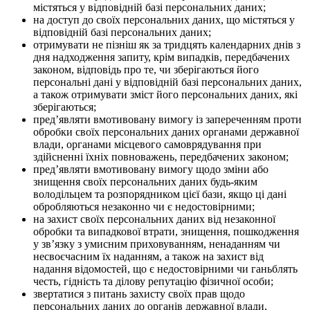
містяться у відповідній базі персональних даних;
на доступ до своїх персональних даних, що містяться у
відповідній базі персональних даних;
отримувати не пізніш як за тридцять календарних днів з
дня надходження запиту, крім випадків, передбачених
законом, відповідь про те, чи зберігаються його
персональні дані у відповідній базі персональних даних,
а також отримувати зміст його персональних даних, які
зберігаються;
пред’являти вмотивовану вимогу із запереченням проти
обробки своїх персональних даних органами державної
влади, органами місцевого самоврядування при
здійсненні їхніх повноважень, передбачених законом;
пред’являти вмотивовану вимогу щодо зміни або
знищення своїх персональних даних будь-яким
володільцем та розпорядником цієї бази, якщо ці дані
обробляються незаконно чи є недостовірними;
на захист своїх персональних даних від незаконної
обробки та випадкової втрати, знищення, пошкодження
у зв’язку з умисним приховуванням, ненаданням чи
несвоєчасним їх наданням, а також на захист від
надання відомостей, що є недостовірними чи ганьблять
честь, гідність та ділову репутацію фізичної особи;
звертатися з питань захисту своїх прав щодо
персональних даних до органів державної влади,