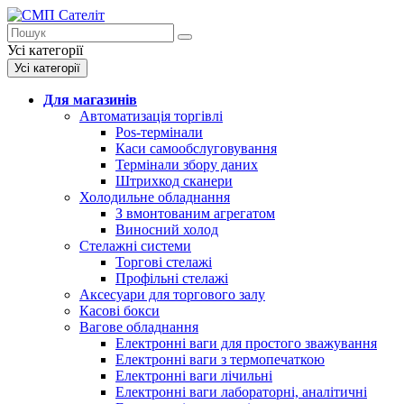
Усі категорії
Усі категорії
Для магазинів
Автоматизація торгівлі
Pos-термінали
Каси самообслуговування
Термінали збору даних
Штрихкод сканери
Холодильне обладнання
З вмонтованим агрегатом
Виносний холод
Стелажні сиcтеми
Торгові стелажі
Профільні стелажі
Аксесуари для торгового залу
Касові бокси
Вагове обладнання
Електронні ваги для простого зважування
Електронні ваги з термопечаткою
Електронні ваги лічильні
Електронні ваги лабораторні, аналітичні