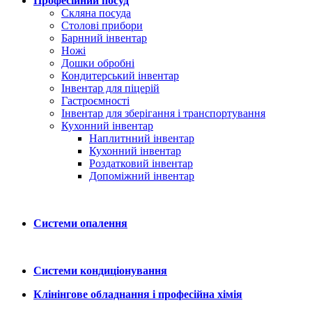
Професійний посуд
Скляна посуда
Столові прибори
Барнний інвентар
Ножі
Дошки обробні
Кондитерський інвентар
Інвентар для піцерій
Гастроємності
Інвентар для зберігання і транспортування
Кухонний інвентар
Наплитнний інвентар
Кухонний інвентар
Роздатковий інвентар
Допоміжний інвентар
Системи опалення
Системи кондиціонування
Клінінгове обладнання і професійна хімія