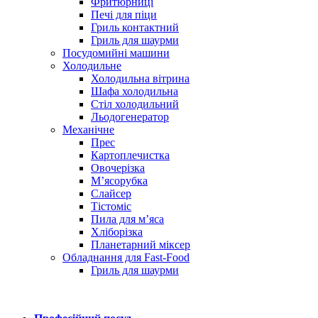
Фритюрниці
Печі для піци
Гриль контактний
Гриль для шаурми
Посудомийні машини
Холодильне
Холодильна вітрина
Шафа холодильна
Стіл холодильний
Льодогенератор
Механічне
Прес
Картоплечистка
Овочерізка
М’ясорубка
Слайсер
Тістоміс
Пила для м’яса
Хліборізка
Планетарний міксер
Обладнання для Fast-Food
Гриль для шаурми