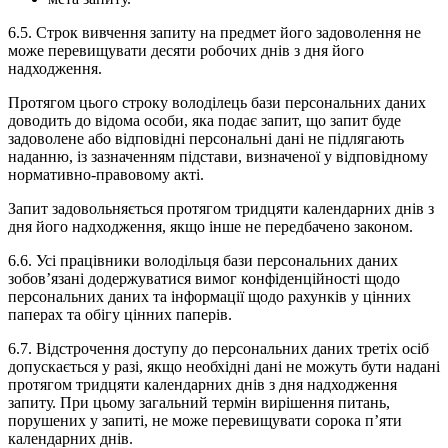
6.5. Строк вивчення запиту на предмет його задоволення не
може перевищувати десяти робочих днів з дня його
надходження.
Протягом цього строку володілець бази персональних даних
доводить до відома особи, яка подає запит, що запит буде
задоволене або відповідні персональні дані не підлягають
наданню, із зазначенням підстави, визначеної у відповідному
нормативно-правовому акті.
Запит задовольняється протягом тридцяти календарних днів з
дня його надходження, якщо інше не передбачено законом.
6.6. Усі працівники володільця бази персональних даних
зобов’язані додержуватися вимог конфіденційності щодо
персональних даних та інформації щодо рахунків у цінних
паперах та обігу цінних паперів.
6.7. Відстрочення доступу до персональних даних третіх осіб
допускається у разі, якщо необхідні дані не можуть бути надані
протягом тридцяти календарних днів з дня надходження
запиту. При цьому загальний термін вирішення питань,
порушених у запиті, не може перевищувати сорока п’яти
календарних днів.