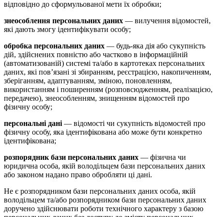
відповідно до сформульованої мети їх обробки;
знеособлення персональних даних
— вилучення відомостей,
які дають змогу ідентифікувати особу;
обробка персональних даних
— будь-яка дія або сукупність
дій, здійснених повністю або частково в інформаційній
(автоматизованій) системі та/або в картотеках персональних
даних, які пов’язані зі збиранням, реєстрацією, накопиченням,
зберіганням, адаптуванням, зміною, поновленням,
використанням і поширенням (розповсюдженням, реалізацією,
передачею), знеособленням, знищенням відомостей про
фізичну особу;
персональні дані
— відомості чи сукупність відомостей про
фізичну особу, яка ідентифікована або може бути конкретно
ідентифікована;
розпорядник бази персональних даних
— фізична чи
юридична особа, якій володільцем бази персональних даних
або законом надано право обробляти ці дані.
Не є розпорядником бази персональних даних особа, якій
володільцем та/або розпорядником бази персональних даних
доручено здійснювати роботи технічного характеру з базою