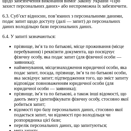
щодо забезпечення виконання вимог Закону України «Про
захист персональних даних» або неспроможна їх забезпечити.
6.3. Суб’єкт відносин, пов’язаних з персональними даними,
подає запит щодо доступу (далі — запит) до персональних
даних володільцю бази персональних даних.
6.4. У запиті зазначаються:
прізвище, ім’я та по батькові, місце проживання (місце
перебування) і реквізити документа, що посвідчує
фізичну особу, яка подає запит (для фізичної особи —
заявника);
найменування, місцезнаходження юридичної особи, яка
подає запит, посада, прізвище, ім’я та по батькові особи,
яка засвідчує запит; підтвердження того, що зміст запиту
відповідає повноваженням юридичної особи (для
юридичної особи — заявника);
прізвище, ім’я та по батькові, а також інші відомості, що
дають змогу ідентифікувати фізичну особу, стосовно якої
робиться запит;
відомості про базу персональних даних, стосовно якої
подається запит, чи відомості про володільця чи
розпорядника цієї бази;
перелік персональних даних, що запитуються;
мета запиту.