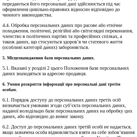
передаються його персональні дані здійснюється під час
оформлення цивільно-правових відносин відповідно до
чинного законодавства.
4.4. Обробка персональних даних про расове або етнічне
походження, політичні, релігійні або світоглядні переконання,
членство в політичних партіях та професійних спілках, а
також даних, що стосуються здоров’я чи статевого життя
(особливі категорії даних) забороняється.
5. Місцезнаходження бази персональних даних.
5.1. Вказані у розділі 2 цього Положення бази персональних
даних знаходяться за адресою продавця.
6. Умови розкриття інформації про персональні дані третім
особам.
6.1. Порядок доступу до персональних даних третіх осіб
визначається умовами згоди суб’єкта персональних даних,
наданої володільцю бази персональних даних на обробку цих
даних, або відповідно до вимог закону.
6.2. Доступ до персональних даних третій особі не надається,
якщо зазначена особа відмовляється взяти на себе зобов’язання