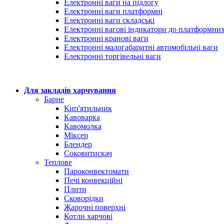
Електронні ваги на підлогу
Електронні ваги платформні
Електронні ваги складські
Електронні вагові індикатори до платформних
Електронні кранові ваги
Електронні малогабаритні автомобільні ваги
Електронні торгівельні ваги
Для закладів харчування
Барне
Кип'ятильник
Кавоварка
Кавомолка
Міксер
Блендер
Соковитискач
Теплове
Пароконвектомати
Печі конвекційні
Плити
Сковорідки
Жарочні поверхні
Котли харчові