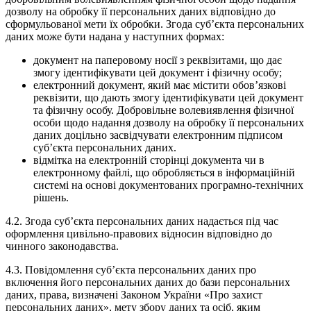
дозволу на обробку її персональних даних відповідно до
сформульованої мети їх обробки. Згода суб’єкта персональних
даних може бути надана у наступних формах:
документ на паперовому носії з реквізитами, що дає
змогу ідентифікувати цей документ і фізичну особу;
електронний документ, який має містити обов’язкові
реквізити, що дають змогу ідентифікувати цей документ
та фізичну особу. Добровільне волевиявлення фізичної
особи щодо надання дозволу на обробку її персональних
даних доцільно засвідчувати електронним підписом
суб’єкта персональних даних.
відмітка на електронній сторінці документа чи в
електронному файлі, що обробляється в інформаційній
системі на основі документованих програмно-технічних
рішень.
4.2. Згода суб’єкта персональних даних надається під час
оформлення цивільно-правових відносин відповідно до
чинного законодавства.
4.3. Повідомлення суб’єкта персональних даних про
включення його персональних даних до бази персональних
даних, права, визначені Законом України «Про захист
персональних даних», мету збору даних та осіб, яким