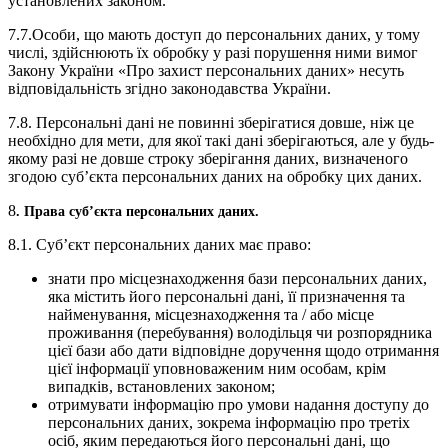
установлених законом.
7.7.Особи, що мають доступ до персональних даних, у тому
числі, здійснюють їх обробку у разі порушення ними вимог
Закону України «Про захист персональних даних» несуть
відповідальність згідно законодавства України.
7.8. Персональні дані не повинні зберігатися довше, ніж це
необхідно для мети, для якої такі дані зберігаються, але у будь-
якому разі не довше строку зберігання даних, визначеного
згодою суб’єкта персональних даних на обробку цих даних.
8
. Права суб’єкта персональних даних.
8.1. Суб’єкт персональних даних має право:
знати про місцезнаходження бази персональних даних,
яка містить його персональні дані, її призначення та
найменування, місцезнаходження та / або місце
проживання (перебування) володільця чи розпорядника
цієї бази або дати відповідне доручення щодо отримання
цієї інформації уповноваженим ним особам, крім
випадків, встановлених законом;
отримувати інформацію про умови надання доступу до
персональних даних, зокрема інформацію про третіх
осіб, яким передаються його персональні дані, що